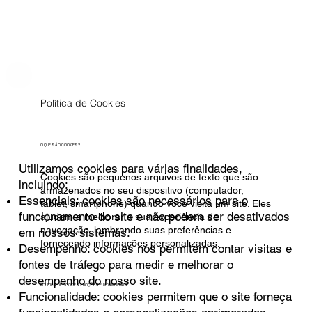
Política de Cookies
O QUE SÃO COOKIES?
Utilizamos cookies para várias finalidades,
Cookies são pequenos arquivos de texto que são
incluindo:
armazenados no seu dispositivo (computador,
Essenciais: cookies são necessários para o
tablet, smartphone) quando você visita um site. Eles
funcionamento do site e não podem ser desativados
ajudam a melhorar a sua experiência de
navegação, lembrando suas preferências e
em nossos sistemas.
fornecendo informações personalizadas.
Desempenho: cookies nos permitem contar visitas e
fontes de tráfego para medir e melhorar o
desempenho do nosso site.
POLÍTICA DE COOKIES - NOÇÕES FUNDAMENTAIS
Funcionalidade: cookies permitem que o site forneça