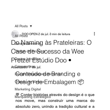
All Posts
DOO OPEN
2 de jul.
3 min de leitura
All Posts
Do Naming às Prateleiras: O
Design Sensorial
Case de Sucesso da Wee
Design de Produtos
Pretzel Estúdio Doo •
Design Inovador
Cooperativas
Atualizado:
7 de jul.
Conteúdo de Branding e 
Design Embalagens Alimentos
Design de Embalagem 📦
Criação de Marcas
Marketing Digital
💬 Contar histórias através do design é o que 
Marqueting Estratégico
nos move, mas construir uma marca do 
absoluto zero, unindo a tradição cultural e a 