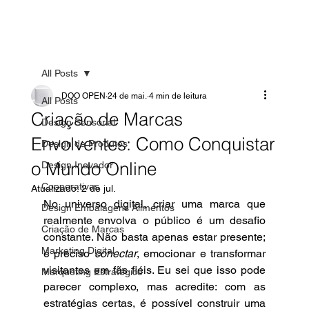
All Posts
DOO OPEN
24 de mai.
4 min de leitura
All Posts
Criação de Marcas
Design Sensorial
Envolventes: Como Conquistar
Design de Produtos
o Mundo Online
Design Inovador
Cooperativas
Atualizado:
2 de jul.
No universo digital, criar uma marca que 
Design Embalagens Alimentos
realmente envolva o público é um desafio 
Criação de Marcas
constante. Não basta apenas estar presente; 
Marketing Digital
é preciso 
conectar
, emocionar e transformar 
visitantes em fãs fiéis. Eu sei que isso pode 
Marqueting Estratégico
parecer complexo, mas acredite: com as 
estratégias certas, é possível construir uma 